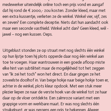
medewerker uiteindelijk online toch een prijs vond en aangaf
dat hij rond de € 2000,- zou kosten. Zonder kleed, maar met
een extra kussentje, verlieten ze de winkel. Winkel vier, vijf, zes
en zeven? Een complete deceptie. Niets dat hun aandacht ook
maar een seconde vasthield. Winkel acht dan? Geen kleed, wél -
jawel – nog een kussen. Oeps.
Uitgeblust stonden ze op straat met nog slechts één winkel
op hun lijstje toen hij plots opperde daar nog één winkel aan
toe te voegen. Haar wantrouwen in een goede afloop miste
elke hint van subtiliteit maar de mogelijkheid tot het zeggen
van “ik zei het toch” won het direct. En daar gingen ze het
zoveelste doolhof in. Van beige hokje naar beige hokje toen er,
achter in de winkel, plots kleur opdook. Met een stuk meer
plezier liepen ze naar de verste hoek van de winkel tot ze haar
daar op de vloer ontdekte. Een zalmroze variant met een
grappige vorm en werkbare maat. Er was nog slechts één
struikelpunt, er was nergens een prijs te bekennen. Alweer.