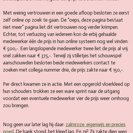
Met weinig vertrouwen in een goede afloop besloten ze eerst
zelf online op zoek te gaan. De “oeps, deze pagina bestaat
niet meer” pagina liet dit vertrouwen nog verder krimpen.
Echter, tot verbazing van iedereen kon de erbij gehaalde
medewerker één de prijs in hun online systeem nog wel vinden:
€ 500,-. Een langslopende medewerker twee liet de prijs al vrij
snel zakken naar € 375,-. Terwijl zij stilletjes het schouwspel
aanschouwden besloten beide medewerkers contact te
zoeken met collega nummer drie, de prijs zakte naar € 150,-.
Per direct kwamen ze in actie. Met een opgerold vloerkleed op
hun schouders trokken ze een ware sprint naar de uitgang
voordat een eventuele medewerker vier de prijs weer omhoog
zou brengen.
Nog geen uur later lag hij daar:
zalmroze, eigenwijs en precies
goed
. De bank stond, het kleed lag. En zij? Zij zakte diep weg