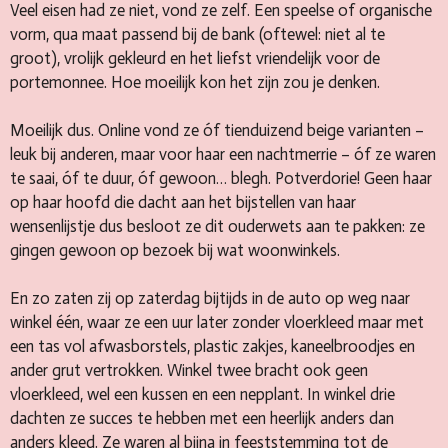
Veel eisen had ze niet, vond ze zelf. Een speelse of organische
vorm, qua maat passend bij de bank (oftewel: niet al te
groot), vrolijk gekleurd en het liefst vriendelijk voor de
portemonnee. Hoe moeilijk kon het zijn zou je denken.
Moeilijk dus. Online vond ze óf tienduizend beige varianten –
leuk bij anderen, maar voor haar een nachtmerrie – óf ze waren
te saai, óf te duur, óf gewoon… blegh. Potverdorie! Geen haar
op haar hoofd die dacht aan het bijstellen van haar
wensenlijstje dus besloot ze dit ouderwets aan te pakken: ze
gingen gewoon op bezoek bij wat woonwinkels.
En zo zaten zij op zaterdag bijtijds in de auto op weg naar
winkel één, waar ze een uur later zonder vloerkleed maar met
een tas vol afwasborstels, plastic zakjes, kaneelbroodjes en
ander grut vertrokken. Winkel twee bracht ook geen
vloerkleed, wel een kussen en een nepplant. In winkel drie
dachten ze succes te hebben met een heerlijk anders dan
anders kleed. Ze waren al bijna in feeststemming tot de