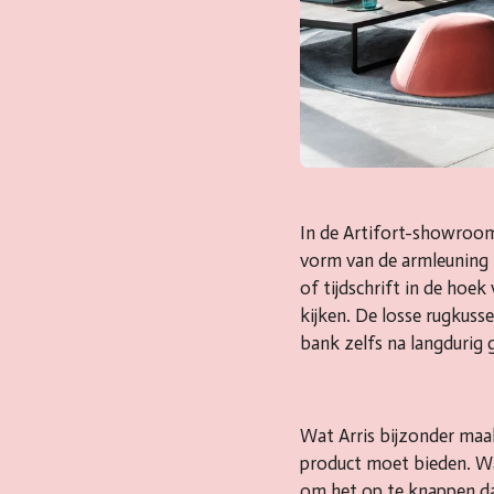
In de Artifort-showroom
vorm van de armleuning z
of tijdschrift in de hoe
kijken. De losse rugkuss
bank zelfs na langdurig g
Wat Arris bijzonder maak
product moet bieden. Wa
om het op te knappen dan