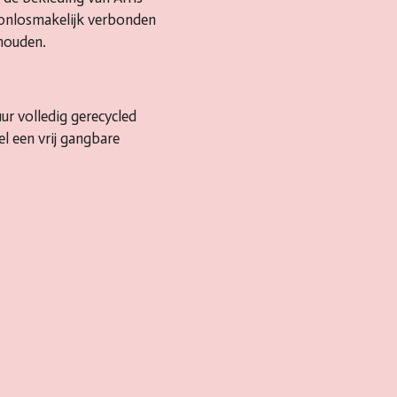
m onlosmakelijk verbonden
houden.
ur volledig gerecycled
l een vrij gangbare