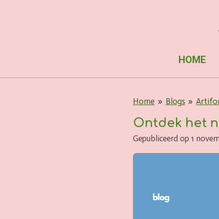
Ga
direct
naar
de
HOME
hoofdinhoud
Home
»
Blogs
»
Artifo
Ontdek het n
Gepubliceerd op 1 nove