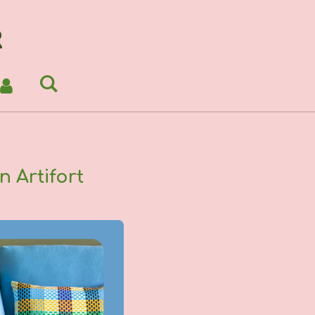
R
 Artifort