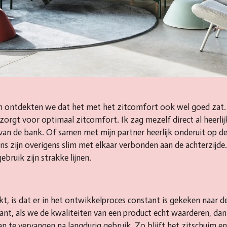
 ontdekten we dat het met het zitcomfort ook wel goed zat.
orgt voor optimaal zitcomfort. Ik zag mezelf direct al heerli
k van de bank. Of samen met mijn partner heerlijk onderuit op d
ens zijn overigens slim met elkaar verbonden aan de achterzijd
ebruik zijn strakke lijnen.
t, is dat er in het ontwikkelproces constant is gekeken naar d
nt, als we de kwaliteiten van een product echt waarderen, dan
 te vervangen na langdurig gebruik. Zo blijft het zitschuim en