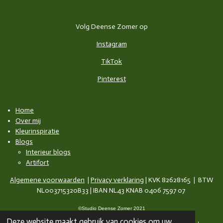
Volg Deense Zomer op
Instagram
TikTok
Pinterest
Home
Over mij
Kleurinspiratie
Blogs
Interieur blogs
Artifort
Algemene voorwaarden
|
Privacy verklaring
| KVK 82628165 | BTW
NL003715320B33 | IBAN NL43 KNAB 0406 7597 07
©Studio Deense Zomer 2021
Deze website maakt gebruik van cookies om uw