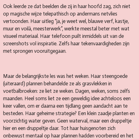
Ook leerde ze dat beelden die zij in haar hoofd zag, zich niet
op magische wijze telepathisch op andermans netvlies
vertoonden. Haar uitleg “ja, je weet wel, blauwe verf, kastje,
muur en voilà, meesterwerk”, werkte meestal beter met wat
visueel materiaal. Haar telefoon puilt inmiddels uit van de
screenshots vol inspiratie. Zelfs haar tekenvaardigheden zijn
met sprongen vooruitgegaan.
Maar de belangrijkste les was het weken. Haar steengoede
(uiteraard) plannen behandelde ze als grasvlekken in
voetbalbroeken: ze liet ze weken. Dagen, weken, soms zelfs
maanden. Heel soms liet ze een geweldig idee achteloos een
keer vallen, om er daarna een tijdlang geen aandacht aan te
besteden. Haar geheime strategie? Een klein zaadje planten en
voorzichtig water geven. Geen waterval, maar een druppeltje
hier en een druppeltje daar. Tot haar huisgenoten zich
onbewust mentaal op haar plannen hadden voorbereid en het