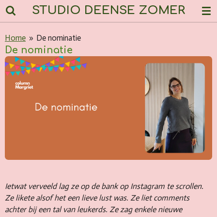
STUDIO DEENSE ZOMER
Ga
direct
naar
Home
»
De nominatie
de
De nominatie
hoofdinhoud
Ietwat verveeld lag ze op de bank op Instagram te scrollen.
Ze likete alsof het een lieve lust was. Ze liet comments
achter bij een tal van leukerds. Ze zag enkele nieuwe