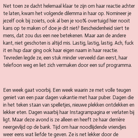
Net toen ze dacht helemaal klaar te zijn om haar reactie achter
te laten, kwam het volgende dilemma in haar op. Nomineer je
jezelf ook bij zoiets, ook al ben je 100% overtuigd hier nooit
kans op te maken of doe je dit niet? Bescheidenheid siert te
mens, dat zou dus een nee betekenen. Maar aan de andere
kant, niet geschoten is altijd mis. Lastig, lastig, lastig. Ach, fuck
it en hup daar ging ook haar eigen naam in haar reactie.
Tevreden legde ze, een stuk minder verveeld dan eerst, haar
telefoon weg en liet zich vermaken door een suf programma.
Een week gaat voorbij. Een week waarin ze met volle teugen
geniet van een paar dagen vakantie met haar puber. Dagen die
in het teken staan van spelletjes, nieuwe plekken ontdekken en
lekker eten. Dagen waarbij haar Instagrampagina er verlaten bij
ligt. Maar deze avond is ze alleen en heeft ze haar derrière
neergevlijd op de bank. Tijd om haar noodlijdende vriendjes
weer eens wat liefde te geven. Ze is net lekker door de