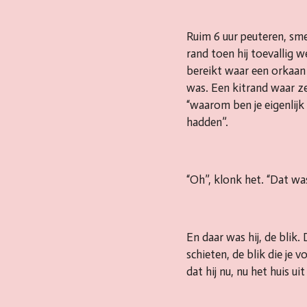
Ruim 6 uur peuteren, sme
rand toen hij toevallig 
bereikt waar een orkaan e
was. Een kitrand waar ze
“waarom ben je eigenlijk
hadden”.
“Oh”, klonk het. “Dat wa
En daar was hij, de blik.
schieten, de blik die je v
dat hij nu, nu het huis u