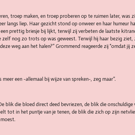
ren, troep maken, en troep proberen op te ruimen later, was zi
weer langs liep. Haar gezicht stond op onweer en haar humeur h
en prettig briesje bij lijkt, terwijl zij verbeten de laatste kitr
 zelf nog zo trots op was geweest. Terwijl hij haar bezig ziet, 
 deze weg aan het halen?” Grommend reageerde zij “omdat jij zei
s meer een -allemaal bij wijze van spreken-, zeg maar”.
 De blik die bloed direct deed bevriezen, de blik die onschuldige 
oelt tot in het puntje van je tenen, de blik die zich op zijn netvli
it moest.