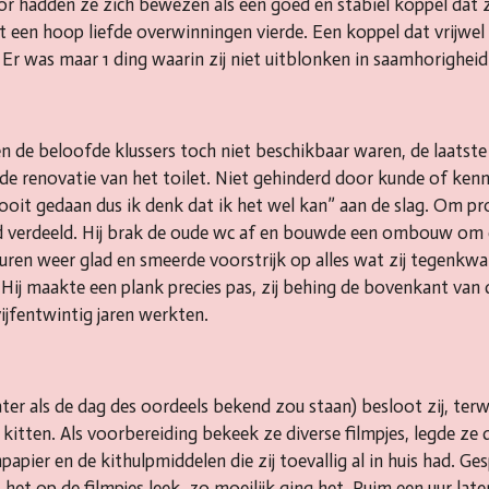
voor hadden ze zich bewezen als een goed en stabiel koppel da
 een hoop liefde overwinningen vierde. Een koppel dat vrijwel
Er was maar 1 ding waarin zij niet uitblonken in saamhorigheid
n de beloofde klussers toch niet beschikbaar waren, de laatste 
e renovatie van het toilet. Niet gehinderd door kunde of kenni
ooit gedaan dus ik denk dat ik het wel kan” aan de slag. Om 
 verdeeld. Hij brak de oude wc af en bouwde een ombouw om 
uren weer glad en smeerde voorstrijk op alles wat zij tegenkwa
. Hij maakte een plank precies pas, zij behing de bovenkant van
vijfentwintig jaren werkten.
ter als de dag des oordeels bekend zou staan) besloot zij, terwi
kitten. Als voorbereiding bekeek ze diverse filmpjes, legde ze de
apier en de kithulpmiddelen die zij toevallig al in huis had. G
het op de filmpjes leek, zo moeilijk ging het. Ruim een uur late