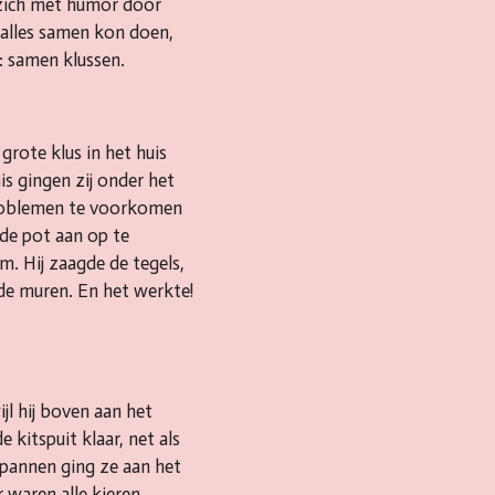
t zich met humor door
 alles samen kon doen,
: samen klussen.
grote klus in het huis
s gingen zij onder het
problemen te voorkomen
de pot aan op te
m. Hij zaagde de tegels,
 de muren. En het werkte!
jl hij boven aan het
 kitspuit klaar, net als
espannen ging ze aan het
r waren alle kieren