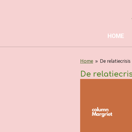
Ga
direct
naar
de
HOME
hoofdinhoud
Home
»
De relatiecrisis
De relatiecris