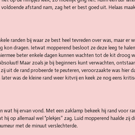
je voldoende afstand nam, zag het er best goed uit. Helaas maakt
ele randen bij waar ze best heel tevreden over was, maar er wa
eg kon dragen. Ietwat mopperend besloot ze deze leeg te hal
 hiermee beter enkele dagen kunnen wachten tot de kit droog 
bsoluut! Maar zoals je bij beginners kunt verwachten, ontstaa
e zij uit de rand probeerde te peuteren, veroorzaakte was hier 
later was de kleine rand weer kitvrij en keek ze nog eens kriti
n wat hij ervan vond. Met een zaklamp bekeek hij rand voor r
 hij op allemaal wel “plekjes” zag. Luid mopperend haalde zij d
 humeur met de minuut verslechterde.