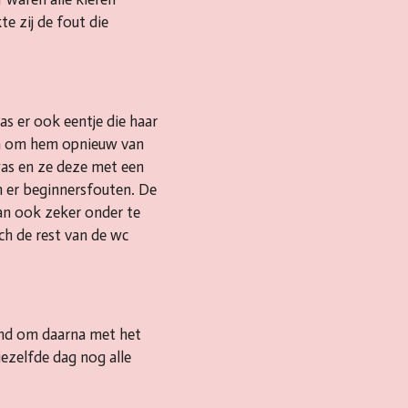
e zij de fout die
s er ook eentje die haar
en om hem opnieuw van
was en ze deze met een
n er beginnersfouten. De
dan ook zeker onder te
sch de rest van de wc
and om daarna met het
iezelfde dag nog alle