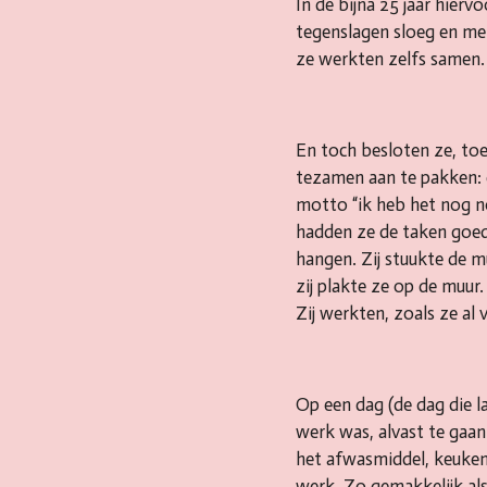
In de bijna 25 jaar hier
tegenslagen sloeg en met
ze werkten zelfs samen. 
En toch besloten ze, toe
tezamen aan te pakken: d
motto “ik heb het nog n
hadden ze de taken goed
hangen. Zij stuukte de m
zij plakte ze op de muur
Zij werkten, zoals ze al 
Op een dag (de dag die la
werk was, alvast te gaan 
het afwasmiddel, keukenp
werk. Zo gemakkelijk als 